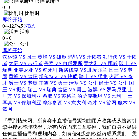
哈萨克斯坦
0
-
0
比利时
即将开始
04-12
7:45
NBA
活塞
0
-
0
公牛
即将开始
森林狼 VS 国王
黄蜂 VS 雄鹿
鹈鹕 VS 开拓者
独行侠 VS 开拓
者
太阳 VS 步行者
丹麦 VS 白俄罗斯
意大利 VS 挪威
瑞士 VS
瑞典
亚美尼亚 VS 匈牙利
斯洛伐克 VS 北爱尔兰
国王 VS 老
鹰
黄蜂 VS 雷霆
凯尔特人 VS 快船
骑士 VS 猛龙
火箭 VS 奇
才
爵士 VS 老鹰
雷霆 VS 勇士
活塞 VS 公牛
爵士 VS 公牛
国
王 VS 掘金
瑞士 VS 瑞典
雷霆 VS 勇士
波黑 VS 罗马尼亚
土
耳其 VS 保加利亚
希腊 VS 苏格兰
哈萨克斯坦 VS 比利时
土
耳其 VS 保加利亚
摩尔多瓦 VS 意大利
奇才 VS 篮网
魔术 VS
篮网
『手到拈来网』所有赛事直播信号源均由用户收集或从搜索引
擎中搜索整理获得，所有内容均来自互联网，我们自身不提供
任何直播信号和视频内容，如有侵犯您的权益请联系我们，我