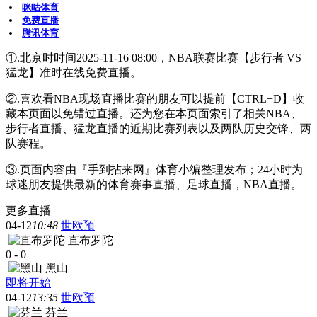
咪咕体育
免费直播
腾讯体育
①.北京时时间2025-11-16 08:00，NBA联赛比赛【步行者 VS
猛龙】准时在线免费直播。
②.喜欢看NBA现场直播比赛的朋友可以提前【CTRL+D】收
藏本页面以免错过直播。还为您在本页面索引了相关NBA、
步行者直播、猛龙直播的近期比赛列表以及两队历史交锋、两
队赛程。
③.页面内容由『手到拈来网』体育小编整理发布；24小时为
球迷朋友提供最新的体育赛事直播、足球直播，NBA直播。
更多直播
04-12
10:48
世欧预
直布罗陀
0
-
0
黑山
即将开始
04-12
13:35
世欧预
芬兰