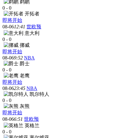
鹈鹕
0
-
0
开拓者
即将开始
08-06
12:41
世欧预
意大利
0
-
0
挪威
即将开始
08-06
9:52
NBA
爵士
0
-
0
老鹰
即将开始
08-06
23:45
NBA
凯尔特人
0
-
0
灰熊
即将开始
08-06
6:51
世欧预
英格兰
0
-
0
塞尔维亚