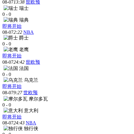
08-07
13:38
世欧预
瑞士
0
-
0
瑞典
即将开始
08-07
2:22
NBA
爵士
0
-
0
老鹰
即将开始
08-07
24:42
世欧预
法国
0
-
0
乌克兰
即将开始
08-07
9:27
世欧预
摩尔多瓦
0
-
0
意大利
即将开始
08-07
24:43
NBA
独行侠