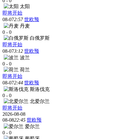
0
-
0
太阳
即将开始
08-07
2:57
世欧预
丹麦
0
-
0
白俄罗斯
即将开始
08-07
3:12
世欧预
波兰
0
-
0
荷兰
即将开始
08-07
2:44
世欧预
斯洛伐克
0
-
0
北爱尔兰
即将开始
2026-08-08
08-08
22:45
世欧预
爱尔兰
0
-
0
葡萄牙