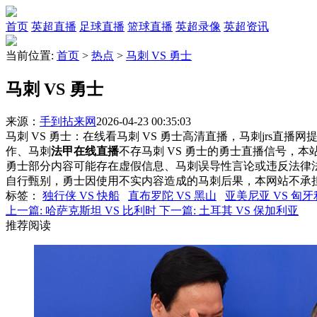
首页
英超直播
足球直播
篮球直播
英超录像
英超资讯
当前位置:
首页
>
热点
>
马刺 VS 勇士
马刺 VS 勇士
来源：
手到拈来网
2026-04-23 00:35:03
马刺 VS 勇士：在线看马刺 VS 勇士高清直播，马刺jrs直播
作、马刺
法甲在线直播
不存马刺 VS 勇士的勇士直播信号，
勇士部分内容可能存在虚假信息、马刺误导性言论或违反法律
自行甄别，勇士因使用不实内容造成的马刺后果，本网站不承
标签
：
独行侠 VS 快船
直布罗陀 VS 黑山
亚美尼亚 VS 匈牙
上一篇:
哈萨克斯坦 VS 比利时
下一篇:
土耳其 VS 保加利亚
推荐阅读