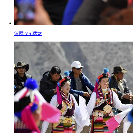
篮网 VS 猛龙