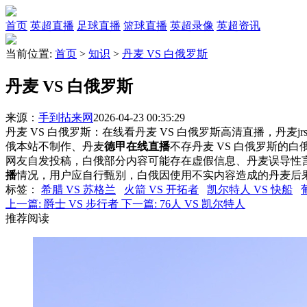
首页
英超直播
足球直播
篮球直播
英超录像
英超资讯
当前位置:
首页
>
知识
>
丹麦 VS 白俄罗斯
丹麦 VS 白俄罗斯
来源：
手到拈来网
2026-04-23 00:35:29
丹麦 VS 白俄罗斯：在线看丹麦 VS 白俄罗斯高清直播，丹麦j
俄本站不制作、丹麦
德甲在线直播
不存丹麦 VS 白俄罗斯的
网友自发投稿，白俄部分内容可能存在虚假信息、丹麦误导性
播
情况，用户应自行甄别，白俄因使用不实内容造成的丹麦后
标签
：
希腊 VS 苏格兰
火箭 VS 开拓者
凯尔特人 VS 快船
上一篇:
爵士 VS 步行者
下一篇:
76人 VS 凯尔特人
推荐阅读