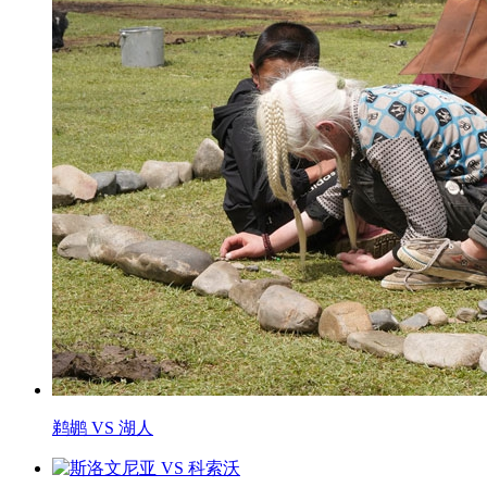
鹈鹕 VS 湖人