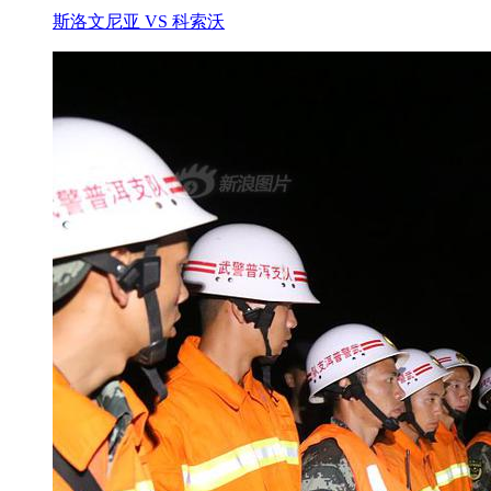
斯洛文尼亚 VS 科索沃