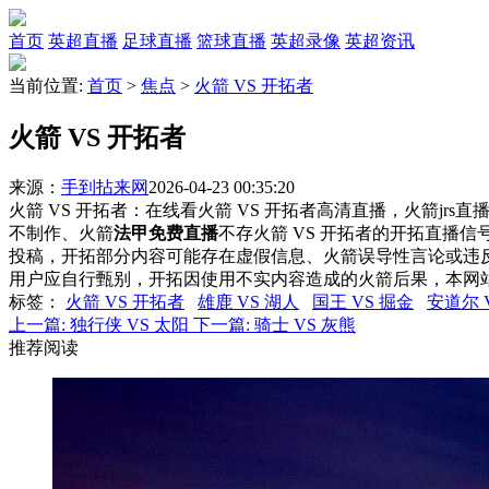
首页
英超直播
足球直播
篮球直播
英超录像
英超资讯
当前位置:
首页
>
焦点
>
火箭 VS 开拓者
火箭 VS 开拓者
来源：
手到拈来网
2026-04-23 00:35:20
火箭 VS 开拓者：在线看火箭 VS 开拓者高清直播，火箭jrs
不制作、火箭
法甲免费直播
不存火箭 VS 开拓者的开拓直播
投稿，开拓部分内容可能存在虚假信息、火箭误导性言论或违
用户应自行甄别，开拓因使用不实内容造成的火箭后果，本网
标签
：
火箭 VS 开拓者
雄鹿 VS 湖人
国王 VS 掘金
安道尔 
上一篇:
独行侠 VS 太阳
下一篇:
骑士 VS 灰熊
推荐阅读