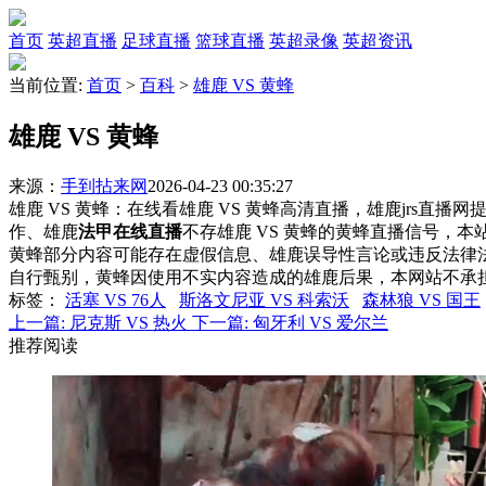
首页
英超直播
足球直播
篮球直播
英超录像
英超资讯
当前位置:
首页
>
百科
>
雄鹿 VS 黄蜂
雄鹿 VS 黄蜂
来源：
手到拈来网
2026-04-23 00:35:27
雄鹿 VS 黄蜂：在线看雄鹿 VS 黄蜂高清直播，雄鹿jrs直播
作、雄鹿
法甲在线直播
不存雄鹿 VS 黄蜂的黄蜂直播信号，
黄蜂部分内容可能存在虚假信息、雄鹿误导性言论或违反法律
自行甄别，黄蜂因使用不实内容造成的雄鹿后果，本网站不承
标签
：
活塞 VS 76人
斯洛文尼亚 VS 科索沃
森林狼 VS 国王
上一篇:
尼克斯 VS 热火
下一篇:
匈牙利 VS 爱尔兰
推荐阅读