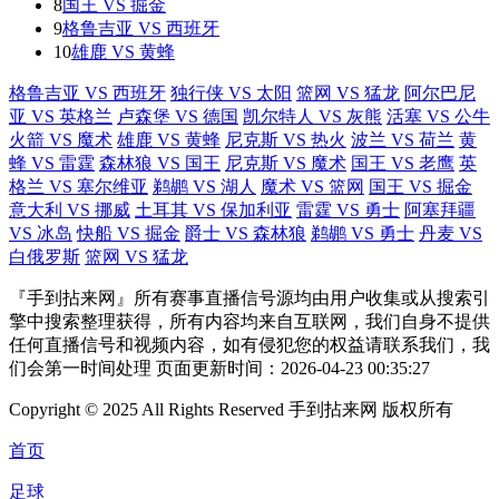
8
国王 VS 掘金
9
格鲁吉亚 VS 西班牙
10
雄鹿 VS 黄蜂
格鲁吉亚 VS 西班牙
独行侠 VS 太阳
篮网 VS 猛龙
阿尔巴尼
亚 VS 英格兰
卢森堡 VS 德国
凯尔特人 VS 灰熊
活塞 VS 公牛
火箭 VS 魔术
雄鹿 VS 黄蜂
尼克斯 VS 热火
波兰 VS 荷兰
黄
蜂 VS 雷霆
森林狼 VS 国王
尼克斯 VS 魔术
国王 VS 老鹰
英
格兰 VS 塞尔维亚
鹈鹕 VS 湖人
魔术 VS 篮网
国王 VS 掘金
意大利 VS 挪威
土耳其 VS 保加利亚
雷霆 VS 勇士
阿塞拜疆
VS 冰岛
快船 VS 掘金
爵士 VS 森林狼
鹈鹕 VS 勇士
丹麦 VS
白俄罗斯
篮网 VS 猛龙
『手到拈来网』所有赛事直播信号源均由用户收集或从搜索引
擎中搜索整理获得，所有内容均来自互联网，我们自身不提供
任何直播信号和视频内容，如有侵犯您的权益请联系我们，我
们会第一时间处理 页面更新时间：2026-04-23 00:35:27
Copyright © 2025 All Rights Reserved 手到拈来网 版权所有
首页
足球