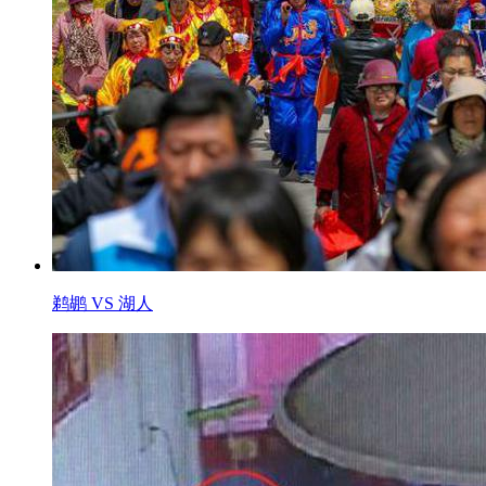
鹈鹕 VS 湖人