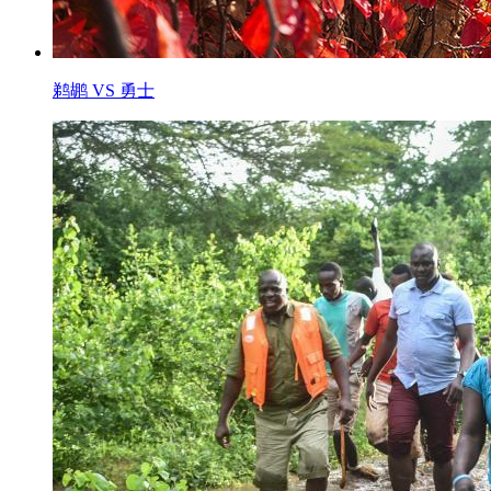
鹈鹕 VS 勇士