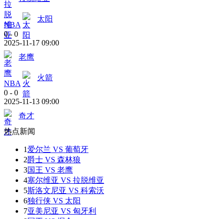
太阳
NBA
0
-
0
2025-11-17 09:00
老鹰
火箭
NBA
0
-
0
2025-11-13 09:00
奇才
热点新闻
1
爱尔兰 VS 葡萄牙
2
爵士 VS 森林狼
3
国王 VS 老鹰
4
塞尔维亚 VS 拉脱维亚
5
斯洛文尼亚 VS 科索沃
6
独行侠 VS 太阳
7
亚美尼亚 VS 匈牙利