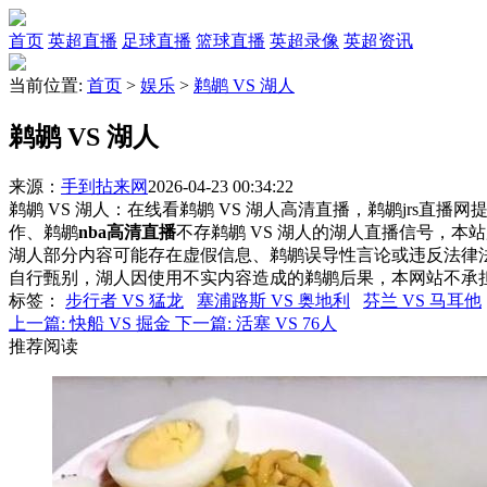
首页
英超直播
足球直播
篮球直播
英超录像
英超资讯
当前位置:
首页
>
娱乐
>
鹈鹕 VS 湖人
鹈鹕 VS 湖人
来源：
手到拈来网
2026-04-23 00:34:22
鹈鹕 VS 湖人：在线看鹈鹕 VS 湖人高清直播，鹈鹕jrs直播
作、鹈鹕
nba高清直播
不存鹈鹕 VS 湖人的湖人直播信号，
湖人部分内容可能存在虚假信息、鹈鹕误导性言论或违反法律
自行甄别，湖人因使用不实内容造成的鹈鹕后果，本网站不承
标签
：
步行者 VS 猛龙
塞浦路斯 VS 奥地利
芬兰 VS 马耳他
上一篇:
快船 VS 掘金
下一篇:
活塞 VS 76人
推荐阅读