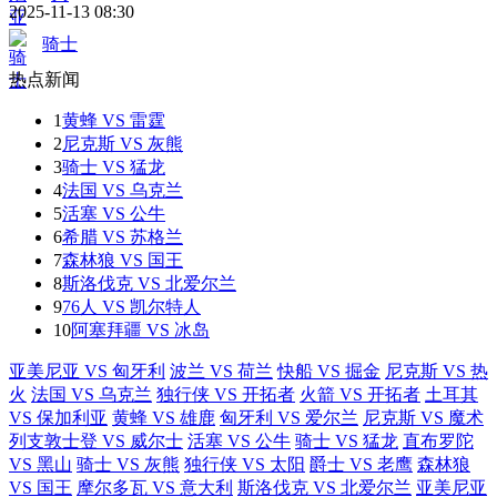
2025-11-13 08:30
骑士
热点新闻
1
黄蜂 VS 雷霆
2
尼克斯 VS 灰熊
3
骑士 VS 猛龙
4
法国 VS 乌克兰
5
活塞 VS 公牛
6
希腊 VS 苏格兰
7
森林狼 VS 国王
8
斯洛伐克 VS 北爱尔兰
9
76人 VS 凯尔特人
10
阿塞拜疆 VS 冰岛
亚美尼亚 VS 匈牙利
波兰 VS 荷兰
快船 VS 掘金
尼克斯 VS 热
火
法国 VS 乌克兰
独行侠 VS 开拓者
火箭 VS 开拓者
土耳其
VS 保加利亚
黄蜂 VS 雄鹿
匈牙利 VS 爱尔兰
尼克斯 VS 魔术
列支敦士登 VS 威尔士
活塞 VS 公牛
骑士 VS 猛龙
直布罗陀
VS 黑山
骑士 VS 灰熊
独行侠 VS 太阳
爵士 VS 老鹰
森林狼
VS 国王
摩尔多瓦 VS 意大利
斯洛伐克 VS 北爱尔兰
亚美尼亚