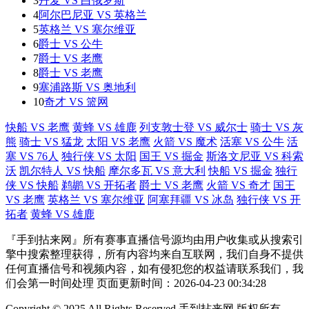
3
丹麦 VS 白俄罗斯
4
阿尔巴尼亚 VS 英格兰
5
英格兰 VS 塞尔维亚
6
爵士 VS 公牛
7
爵士 VS 老鹰
8
爵士 VS 老鹰
9
塞浦路斯 VS 奥地利
10
奇才 VS 篮网
快船 VS 老鹰
黄蜂 VS 雄鹿
列支敦士登 VS 威尔士
骑士 VS 灰
熊
骑士 VS 猛龙
太阳 VS 老鹰
火箭 VS 魔术
活塞 VS 公牛
活
塞 VS 76人
独行侠 VS 太阳
国王 VS 掘金
斯洛文尼亚 VS 科索
沃
凯尔特人 VS 快船
摩尔多瓦 VS 意大利
快船 VS 掘金
独行
侠 VS 快船
鹈鹕 VS 开拓者
爵士 VS 老鹰
火箭 VS 奇才
国王
VS 老鹰
英格兰 VS 塞尔维亚
阿塞拜疆 VS 冰岛
独行侠 VS 开
拓者
黄蜂 VS 雄鹿
『手到拈来网』所有赛事直播信号源均由用户收集或从搜索引
擎中搜索整理获得，所有内容均来自互联网，我们自身不提供
任何直播信号和视频内容，如有侵犯您的权益请联系我们，我
们会第一时间处理 页面更新时间：2026-04-23 00:34:28
Copyright © 2025 All Rights Reserved 手到拈来网 版权所有