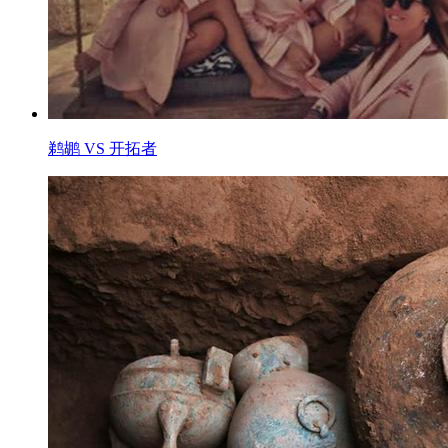
鹈鹕 VS 开拓者