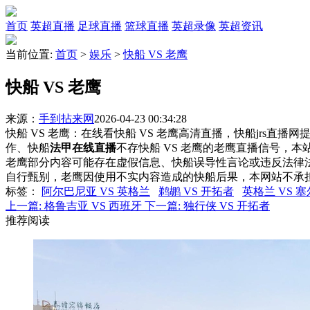
首页
英超直播
足球直播
篮球直播
英超录像
英超资讯
当前位置:
首页
>
娱乐
>
快船 VS 老鹰
快船 VS 老鹰
来源：
手到拈来网
2026-04-23 00:34:28
快船 VS 老鹰：在线看快船 VS 老鹰高清直播，快船jrs直播
作、快船
法甲在线直播
不存快船 VS 老鹰的老鹰直播信号，
老鹰部分内容可能存在虚假信息、快船误导性言论或违反法律
自行甄别，老鹰因使用不实内容造成的快船后果，本网站不承
标签
：
阿尔巴尼亚 VS 英格兰
鹈鹕 VS 开拓者
英格兰 VS 
上一篇:
格鲁吉亚 VS 西班牙
下一篇:
独行侠 VS 开拓者
推荐阅读